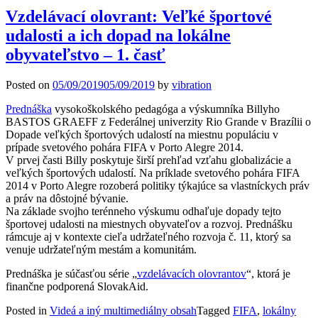
Vzdelávací olovrant: Veľké športové
udalosti a ich dopad na lokálne
obyvateľstvo – 1. časť
Posted on
05/09/2019
05/09/2019
by
vibration
Prednáška
vysokoškolského pedagóga a výskumníka Billyho
BASTOS GRAEFF z Federálnej univerzity Rio Grande v Brazílii o
Dopade veľkých športových udalostí na miestnu populáciu v
prípade svetového pohára FIFA v Porto Alegre 2014.
V prvej časti Billy poskytuje širší prehľad vzťahu globalizácie a
veľkých športových udalostí. Na príklade svetového pohára FIFA
2014 v Porto Alegre rozoberá politiky týkajúce sa vlastníckych práv
a práv na dôstojné bývanie.
Na základe svojho terénneho výskumu odhaľuje dopady tejto
športovej udalosti na miestnych obyvateľov a rozvoj. Prednášku
rámcuje aj v kontexte cieľa udržateľného rozvoja č. 11, ktorý sa
venuje udržateľným mestám a komunitám.
Prednáška je súčasťou série „
vzdelávacích olovrantov
“, ktorá je
finančne podporená SlovakAid.
Posted in
Videá a iný multimediálny obsah
Tagged
FIFA
,
lokálny