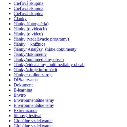
Cieľová skupina
Cieľová skupina
Cieľová skupina
Články
články (fotogaléria)
články (o videách)
články (o videu)
články (vzdelávacie programy)
články + knižnica
články/ Analýzy, štúdie,dokumenty
články/dokumenty
články/multimediálny obsah
články/videá a iný multimediálny obsah
články/zdroje informácií
články+ online zdroje
Dĺžka trvania
Dokument
E-learning
Enviro
Environmentálne témy
Environmentálne témy
Extrémizmus
filmový festival
Globálne vzdelávanie
Globálne vzdelávanie