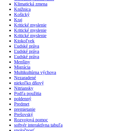
Klimatická zmena
Knižnica
Košický
Kraj
Kritické myslenie
Kritické myslenie
Kritické myslenie
Ktokoľvek
Ľudské práva
Ľudské práva
Ľudské práva
Menšiny
Migrácia
Multikultúrna výchova
Nezaradené
niekoľko dňový
Nitriansky
Podľa použitia
poldenný
Predmet
premietanie
Prešovský
Rozvojová pomoc
softvér interaktívna tabuľa
spoločnosť