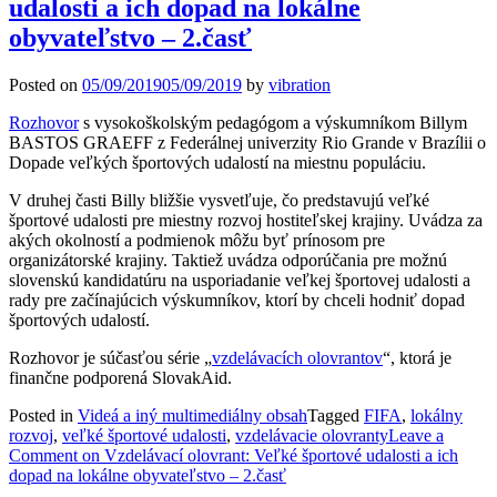
udalosti a ich dopad na lokálne
obyvateľstvo – 2.časť
Posted on
05/09/2019
05/09/2019
by
vibration
Rozhovor
s vysokoškolským pedagógom a výskumníkom Billym
BASTOS GRAEFF z Federálnej univerzity Rio Grande v Brazílii o
Dopade veľkých športových udalostí na miestnu populáciu.
V druhej časti Billy bližšie vysvetľuje, čo predstavujú veľké
športové udalosti pre miestny rozvoj hostiteľskej krajiny. Uvádza za
akých okolností a podmienok môžu byť prínosom pre
organizátorské krajiny. Taktiež uvádza odporúčania pre možnú
slovenskú kandidatúru na usporiadanie veľkej športovej udalosti a
rady pre začínajúcich výskumníkov, ktorí by chceli hodniť dopad
športových udalostí.
Rozhovor je súčasťou série „
vzdelávacích olovrantov
“, ktorá je
finančne podporená SlovakAid.
Posted in
Videá a iný multimediálny obsah
Tagged
FIFA
,
lokálny
rozvoj
,
veľké športové udalosti
,
vzdelávacie olovranty
Leave a
Comment
on Vzdelávací olovrant: Veľké športové udalosti a ich
dopad na lokálne obyvateľstvo – 2.časť