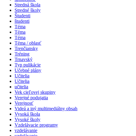
Stredná škola
Stredné školy
Študenti
študenti
Téma
Téma
Téma
Téma / oblasť
Trenčiansky
Tréning
Trnavský
Typ pulikácie
Učebné plány
Učitelia
Učitelia
učitelia
Vek cieľovej skupiny
Verejné podujatia
Verejnosť
Videá a iný multimediálny obsah
Vysoká škola
Vysoké školy
Vzdelávacie programy
vzdelávanie
vzdelávanie