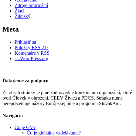
Zdroje informácií
Žiaci
Žilinský
Meta
Prihlásiť sa
Položky
RSS
2.0
Komentáre v
RSS
sk.WordPress.org
Ďakujeme za podporu
Za obsah stránky je plne zodpovedné konzorcium organizácií, ktoré
tvorí Človek v ohrození, CEEV Živica a PDCS. Stránka nutne
nereprezentuje názory Európskej únie a programu SlovakAid.
Navigácia
Čo je GV?
Čo je globálne vzdelávanie?