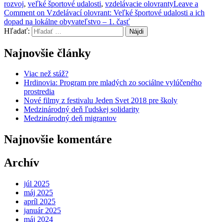
rozvoj
,
veľké športové udalosti
,
vzdelávacie olovranty
Leave a
Comment
on Vzdelávací olovrant: Veľké športové udalosti a ich
dopad na lokálne obyvateľstvo – 1. časť
Hľadať:
Najnovšie články
Viac než stáž?
Hrdinovia: Program pre mladých zo sociálne vylúčeného
prostredia
Nové filmy z festivalu Jeden Svet 2018 pre školy
Medzinárodný deň ľudskej solidarity
Medzinárodný deň migrantov
Najnovšie komentáre
Archív
júl 2025
máj 2025
apríl 2025
január 2025
máj 2024