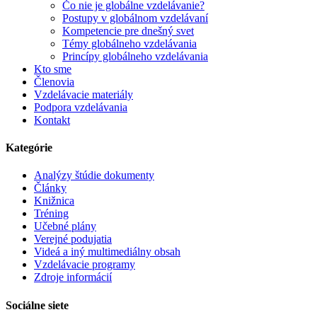
Čo nie je globálne vzdelávanie?
Postupy v globálnom vzdelávaní
Kompetencie pre dnešný svet
Témy globálneho vzdelávania
Princípy globálneho vzdelávania
Kto sme
Členovia
Vzdelávacie materiály
Podpora vzdelávania
Kontakt
Kategórie
Analýzy štúdie dokumenty
Články
Knižnica
Tréning
Učebné plány
Verejné podujatia
Videá a iný multimediálny obsah
Vzdelávacie programy
Zdroje informácií
Sociálne siete