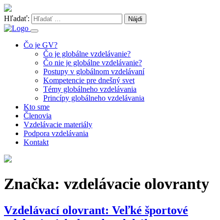
Hľadať:
Čo je GV?
Čo je globálne vzdelávanie?
Čo nie je globálne vzdelávanie?
Postupy v globálnom vzdelávaní
Kompetencie pre dnešný svet
Témy globálneho vzdelávania
Princípy globálneho vzdelávania
Kto sme
Členovia
Vzdelávacie materiály
Podpora vzdelávania
Kontakt
Značka: vzdelávacie olovranty
Vzdelávací olovrant: Veľké športové