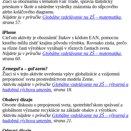
Žiaci sa oboznámia s tématom Fair Trade, spravia štatistický
prieskum v škole a následne vysledky znázornia do stĺpcového
alebo koláčového diagramu.
Nájdete ju v príručke
Globálne vzdelávanie na ZŠ – matematika
,
strana 57.
iPhone
Cieľom aktivity je oboznámiť žiakov s kódom EAN, pomocou
ktorého môžu zistiť krajinu pôvodu výrobku. Rovnako zistia, prečo
sa rôzne časti výrobkov vyrábajú v rôznych častiach sveta.
Nájdete ju v príručke
Globálne vzdelávanie na ZŠ – matematika
,
strana 60.
Zemeguľa – guľazem?
Žiaci si v tejto aktivite uvedomia vplyv globalizácie a vzájomnú
prepojenosť sveta prostredníctvom modelu Zeme.
Aktivitu nájdete v príručke
Globálne vzdelávanie na ZŠ – výtvarná a
hudobná výchova umením
, strana 18.
Obalový dizajn
Otvorte diskusiu o prepojenosti sveta, spotrebiteľskom správaní a
globálnom význame recyklácie na základe obalov z výrobkov.
Aktivitu nájdete v príručke
Globálne vzdelávanie na ZŠ – výtvarná a
hudobná výchova umením
, strana 21.
Odevný dizajn