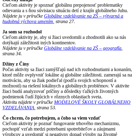
Cieľom aktivity je spoznať globálnu prepojenosť problematiky
odievania a s ňou súvisiacu situáciu detí z krajín globálneho Juhu.
Nájdete ju v príručke
Globálne vzdelávanie na ZŠ – výtvarná a
hudobná výchova umením
, strana 27.
Ja som sa rozhodol
Cieľom aktivity je, aby si žiaci uvedomili a zhodnotili ako sa nás
dotýkajú záležitosti iných kontinentov.
Nájdete ju v príručke
Globálne vzdelávanie na ZŠ – geografía
,
strana 34.
Džíny z Číny
Počas aktivity sa žiaci zamýšľajú nad ich rozhodnutiami a konaním,
ktoré môže ovplyvniť lokálne aj globálne záležitosti. zamerajú sa na
motiváciu, aby sa žiak podieľal (podľa svojich schopností a
možností) na riešení lokálnych a globálnych problémov. V aktivite
žiaci budú analyzovať príčiny a dôsledky ťažkých životných
podmienok ľudí žijúcich v rôznych oblastiach sveta.
Aktivitu nájdete v príručke
MODELOVÉ ŠKOLY GLOBÁLNEHO
VZDELÁVANIA
, strana 53.
Čo chcem, čo potrebujem, a čoho sa viem vzdať
Cieľom aktivity je poznať fungovanie trhového mechanizmu,
pochopiť vzťah medzi potrebami spotrebiteľov a záujmami
výrobcov a uvedomiť si negativny dopad výroby na životné