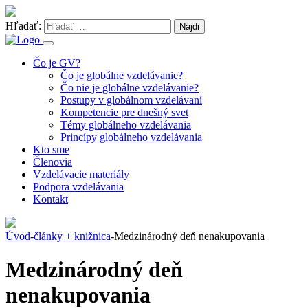
Hľadať:
Čo je GV?
Čo je globálne vzdelávanie?
Čo nie je globálne vzdelávanie?
Postupy v globálnom vzdelávaní
Kompetencie pre dnešný svet
Témy globálneho vzdelávania
Princípy globálneho vzdelávania
Kto sme
Členovia
Vzdelávacie materiály
Podpora vzdelávania
Kontakt
Úvod
-
články + knižnica
-
Medzinárodný deň nenakupovania
Medzinárodný deň
nenakupovania