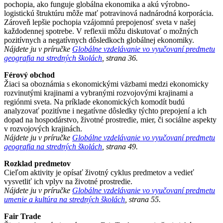
pochopia, ako funguje globálna ekonomika a akú výrobno-
logistickú štruktúru môže mať potravinová nadnárodná korporácia.
Zároveň lepšie pochopia vzájomnú prepojenosť sveta v našej
každodennej spotrebe. V reflexii môžu diskutovať o možných
pozitívnych a negatívnych dôsledkoch globálnej ekonomiky.
Nájdete ju v príručke
Globálne vzdelávanie vo vyučovaní predmetu
geografia na stredných školách
, strana 36.
Férový obchod
Žiaci sa oboznámia s ekonomickými väzbami medzi ekonomicky
rozvinutými krajinami a vybranými rozvojovými krajinami a
regiónmi sveta. Na príklade ekonomických komodít budú
analyzovať pozitívne i negatívne dôsledky týchto prepojení a ich
dopad na hospodárstvo, životné prostredie, mier, či sociálne aspekty
v rozvojových krajinách.
Nájdete ju v príručke
Globálne vzdelávanie vo vyučovaní predmetu
geografia na stredných školách
, strana 49.
Rozklad predmetov
Cieľom aktivity je opísať životný cyklus predmetov a vedieť
vysvetliť ich vplyv na životné prostredie.
Nájdete ju v príručke
Globálne vzdelávanie vo vyučovaní predmetu
umenie a kultúra na stredných školách
, strana 55.
Fair Trade