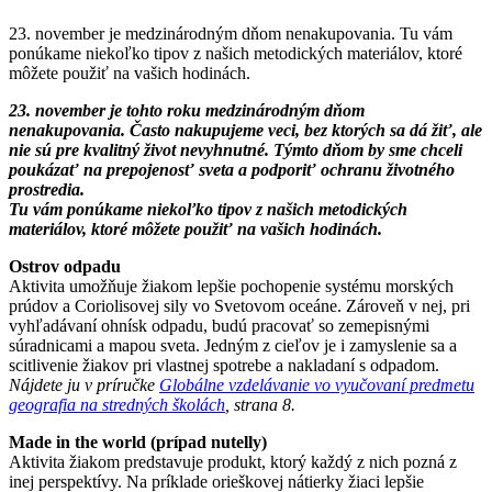
23. november je medzinárodným dňom nenakupovania. Tu vám
ponúkame niekoľko tipov z našich metodických materiálov, ktoré
môžete použiť na vašich hodinách.
23. november je tohto roku medzinárodným dňom
nenakupovania. Často nakupujeme veci, bez ktorých sa dá žiť, ale
nie sú pre kvalitný život nevyhnutné. Týmto dňom by sme chceli
poukázať na prepojenosť sveta a podporiť ochranu životného
prostredia.
Tu vám ponúkame niekoľko tipov z našich metodických
materiálov, ktoré môžete použiť na vašich hodinách.
Ostrov odpadu
Aktivita umožňuje žiakom lepšie pochopenie systému morských
prúdov a Coriolisovej sily vo Svetovom oceáne. Zároveň v nej, pri
vyhľadávaní ohnísk odpadu, budú pracovať so zemepisnými
súradnicami a mapou sveta. Jedným z cieľov je i zamyslenie sa a
scitlivenie žiakov pri vlastnej spotrebe a nakladaní s odpadom.
Nájdete ju v príručke
Globálne vzdelávanie vo vyučovaní predmetu
geografia na stredných školách
, strana 8.
Made in the world (prípad nutelly)
Aktivita žiakom predstavuje produkt, ktorý každý z nich pozná z
inej perspektívy. Na príklade orieškovej nátierky žiaci lepšie