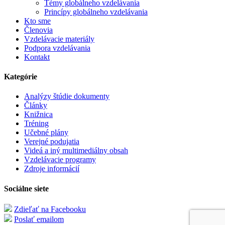
Témy globálneho vzdelávania
Princípy globálneho vzdelávania
Kto sme
Členovia
Vzdelávacie materiály
Podpora vzdelávania
Kontakt
Kategórie
Analýzy štúdie dokumenty
Články
Knižnica
Tréning
Učebné plány
Verejné podujatia
Videá a iný multimediálny obsah
Vzdelávacie programy
Zdroje informácií
Sociálne siete
Zdieľať na Facebooku
Poslať emailom