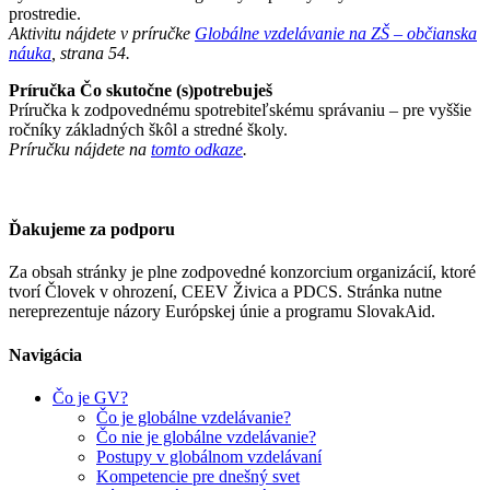
prostredie.
Aktivitu nájdete v príručke
Globálne vzdelávanie na ZŠ – občianska
náuka
, strana 54.
Príručka Čo skutočne (s)potrebuješ
Príručka k zodpovednému spotrebiteľskému správaniu – pre vyššie
ročníky základných škôl a stredné školy.
Príručku nájdete na
tomto odkaze
.
Ďakujeme za podporu
Za obsah stránky je plne zodpovedné konzorcium organizácií, ktoré
tvorí Človek v ohrození, CEEV Živica a PDCS. Stránka nutne
nereprezentuje názory Európskej únie a programu SlovakAid.
Navigácia
Čo je GV?
Čo je globálne vzdelávanie?
Čo nie je globálne vzdelávanie?
Postupy v globálnom vzdelávaní
Kompetencie pre dnešný svet